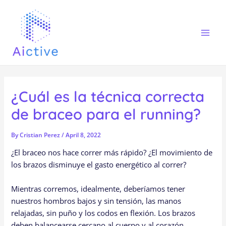
Skip
Post
Mai
to
navigation
Men
content
¿Cuál es la técnica correcta
de braceo para el running?
By
Cristian Perez
/
April 8, 2022
¿El braceo nos hace correr más rápido? ¿El movimiento de
los brazos disminuye el gasto energético al correr?
Mientras corremos, idealmente, deberíamos tener
nuestros hombros bajos y sin tensión, las manos
relajadas, sin puño y los codos en flexión. Los brazos
deben balancearse cercano al cuerpo y al corazón.