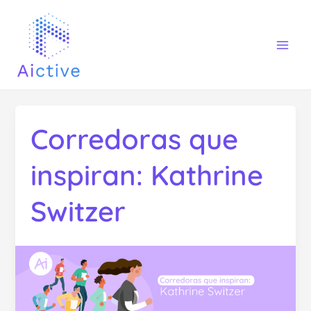
Ir
Mai
al
Men
contenido
Corredoras que
inspiran: Kathrine
Switzer