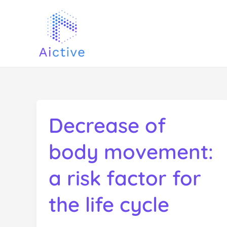
Ir
al
contenido
Decrease of
body movement:
a risk factor for
the life cycle