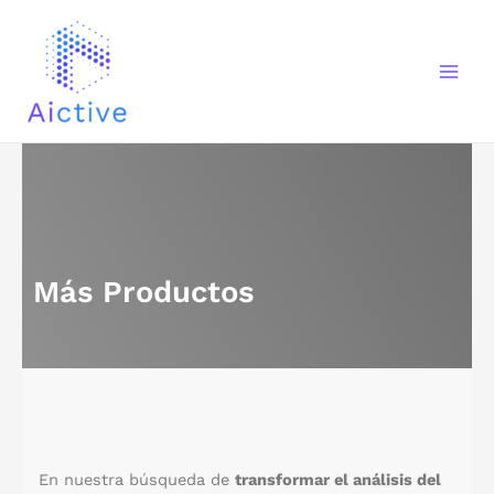
Ir
Mai
al
Men
contenido
Más productos
Más Productos
En nuestra búsqueda de
transformar el análisis del