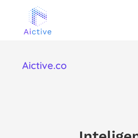
Ir
al
contenido
Aictive.co
Intelige